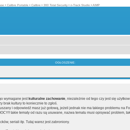
ase
•
Calibre Portable
•
Calibre
•
360 Total Security
•
n-Track Studio
•
AIMP
OGŁOSZENIE:
ego wymagane jest
kulturalne zachowanie
, niezależnie od tego czy jest się użytko
brak kultury to koniecznie to zgłoś.
poruszany i odpowiedź masz już gotową, jeżeli jednak nie ma takiego problemu na F
Y!! takie tematy od razu są usuwane, nazwa tematu musi opisywać problem, tak
acków, seriali itp. Tutaj warez jest zabroniony.