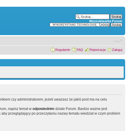
Wyszukiwarka Forum
Regulamin
FAQ
Rejestracja
Zaloguj
wnikiem czy administratorem, jeżeli uważasz że jakiś post ma na celu
orum, napisz temat w
odpowiednim
dziale Forum. Bardzo ważne jest
 aby przeglądający po przeczytaniu nazwy tematu wiedział w czym problem