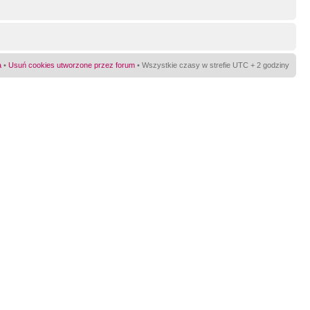
a
•
Usuń cookies utworzone przez forum
• Wszystkie czasy w strefie UTC + 2 godziny