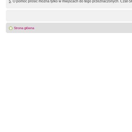
5
. O pomoc prosić można tylko w miejscach do tego przeznaczonych. Czat-Sh
Strona główna