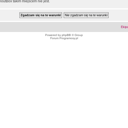
outBox takim miejscem nie jest.
Ekip
Powered by
phpBB
© Group
Forum Programosy.pl