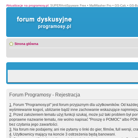
Aktualizacje na programosy.pl
:
SUPERAntiSpyware Free
•
MailWasher Pro
•
GS-Calc
•
GS-B
Strona główna
Forum Programosy - Rejestracja
1
. Forum "Programosy.pl" jest forum przyjaznym dla użytkowników. Od każd
wyśmiewanie kogoś, ubliżanie bądź inne zachowanie wskazujące najmniejszy 
2
. Przed założeniem tematu użyj funkcji szukaj, może już taki problem był 
poprawne nazwanie tematu, nie wolno napisać "Proszę o POMOC" albo POMOC
bez czytania jego zawartości.
3
. Na forum nie podajemy, ani nie pytamy o linki do gier, filmów, full wersji, cr
4
. Użytkownicy mający na koncie 3 ostrzeżenia będą banowani.