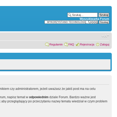
Wyszukiwarka Forum
Regulamin
FAQ
Rejestracja
Zaloguj
wnikiem czy administratorem, jeżeli uważasz że jakiś post ma na celu
orum, napisz temat w
odpowiednim
dziale Forum. Bardzo ważne jest
 aby przeglądający po przeczytaniu nazwy tematu wiedział w czym problem