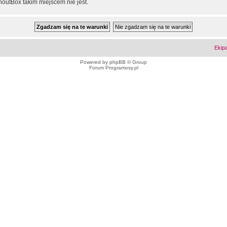
outBox takim miejscem nie jest.
Ekip
Powered by
phpBB
© Group
Forum Programosy.pl