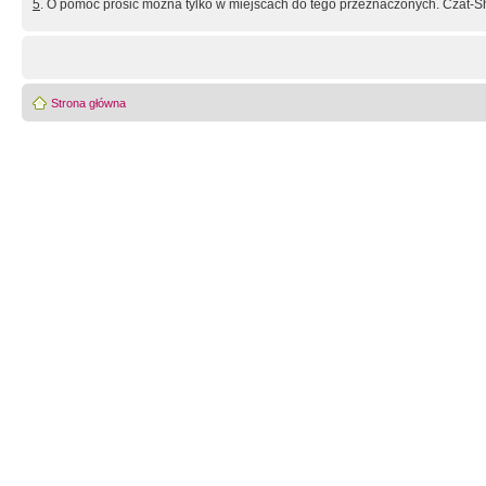
5
. O pomoc prosić można tylko w miejscach do tego przeznaczonych. Czat-Sh
Strona główna