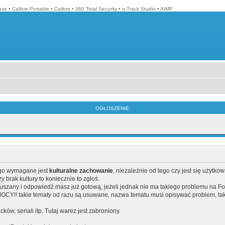
ase
•
Calibre Portable
•
Calibre
•
360 Total Security
•
n-Track Studio
•
AIMP
OGŁOSZENIE:
ego wymagane jest
kulturalne zachowanie
, niezależnie od tego czy jest się użytko
brak kultury to koniecznie to zgłoś.
poruszany i odpowiedź masz już gotową, jeżeli jednak nie ma takiego problemu na F
Y!! takie tematy od razu są usuwane, nazwa tematu musi opisywać problem, tak
acków, seriali itp. Tutaj warez jest zabroniony.