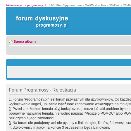
Aktualizacje na programosy.pl
:
SUPERAntiSpyware Free
•
MailWasher Pro
•
GS-Calc
•
GS-B
Strona główna
Forum Programosy - Rejestracja
1
. Forum "Programosy.pl" jest forum przyjaznym dla użytkowników. Od każd
wyśmiewanie kogoś, ubliżanie bądź inne zachowanie wskazujące najmniejszy 
2
. Przed założeniem tematu użyj funkcji szukaj, może już taki problem był 
poprawne nazwanie tematu, nie wolno napisać "Proszę o POMOC" albo POMOC
bez czytania jego zawartości.
3
. Na forum nie podajemy, ani nie pytamy o linki do gier, filmów, full wersji, cr
4
. Użytkownicy mający na koncie 3 ostrzeżenia będą banowani.