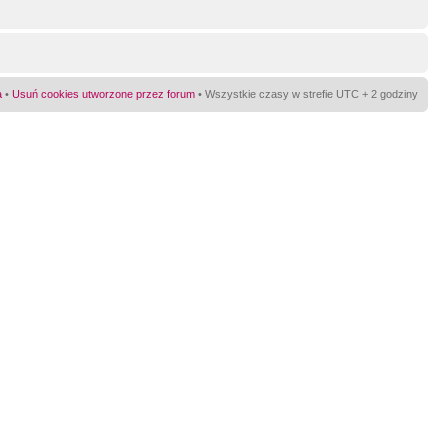
a
•
Usuń cookies utworzone przez forum
• Wszystkie czasy w strefie UTC + 2 godziny