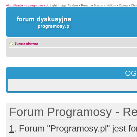
Aktualizacje na programosy.pl
:
Light Image Resizer
•
Rename Master
•
Helium
•
Opera
•
Chr
Strona główna
OG
Forum Programosy - Rej
1
. Forum "Programosy.pl" jest 