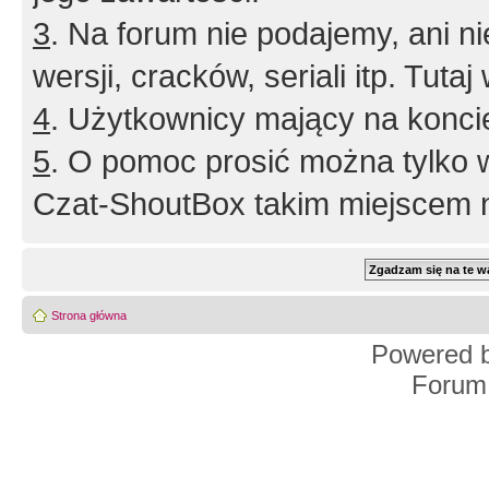
3
. Na forum nie podajemy, ani nie 
wersji, cracków, seriali itp. Tuta
4
. Użytkownicy mający na konci
5
. O pomoc prosić można tylko 
Czat-ShoutBox takim miejscem ni
Strona główna
Powered 
Forum