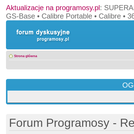
Aktualizacje na programosy.pl
:
SUPERAn
GS-Base
•
Calibre Portable
•
Calibre
•
36
Strona główna
OG
Forum Programosy - Rej