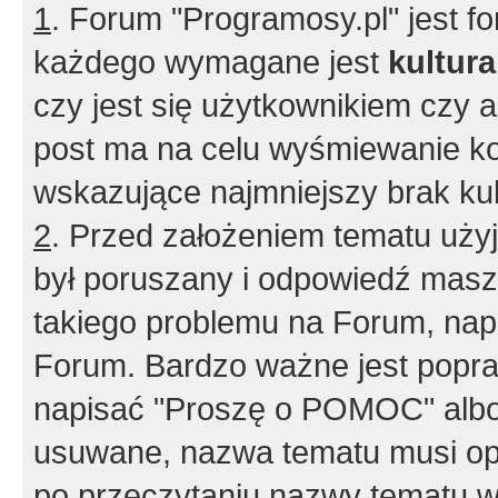
1
. Forum "Programosy.pl" jest 
każdego wymagane jest
kultur
czy jest się użytkownikiem czy a
post ma na celu wyśmiewanie ko
wskazujące najmniejszy brak kult
2
. Przed założeniem tematu użyj 
był poruszany i odpowiedź masz 
takiego problemu na Forum, nap
Forum. Bardzo ważne jest popra
napisać "Proszę o POMOC" albo
usuwane, nazwa tematu musi opi
po przeczytaniu nazwy tematu w