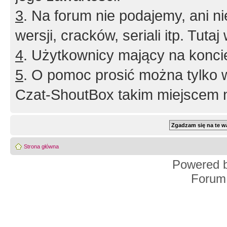
3
. Na forum nie podajemy, ani nie 
wersji, cracków, seriali itp. Tuta
4
. Użytkownicy mający na konci
5
. O pomoc prosić można tylko 
Czat-ShoutBox takim miejscem ni
Strona główna
Powered 
Forum