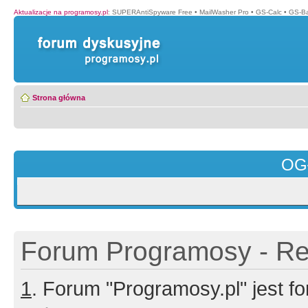
Aktualizacje na programosy.pl
:
SUPERAntiSpyware Free
•
MailWasher Pro
•
GS-Calc
•
GS-B
Strona główna
OG
Forum Programosy - Rej
1
. Forum "Programosy.pl" jest 