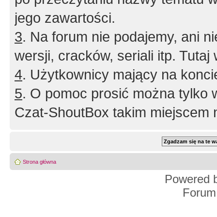
jego zawartości.
3
. Na forum nie podajemy, ani nie 
wersji, cracków, seriali itp. Tuta
4
. Użytkownicy mający na konci
5
. O pomoc prosić można tylko 
Czat-ShoutBox takim miejscem ni
Strona główna
Powered 
Forum