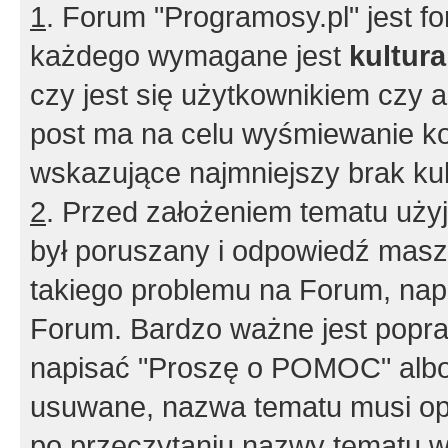
1
. Forum "Programosy.pl" jest 
każdego wymagane jest
kultur
czy jest się użytkownikiem czy a
post ma na celu wyśmiewanie ko
wskazujące najmniejszy brak kult
2
. Przed założeniem tematu użyj 
był poruszany i odpowiedź masz 
takiego problemu na Forum, nap
Forum. Bardzo ważne jest popra
napisać "Proszę o POMOC" albo
usuwane, nazwa tematu musi opi
po przeczytaniu nazwy tematu w