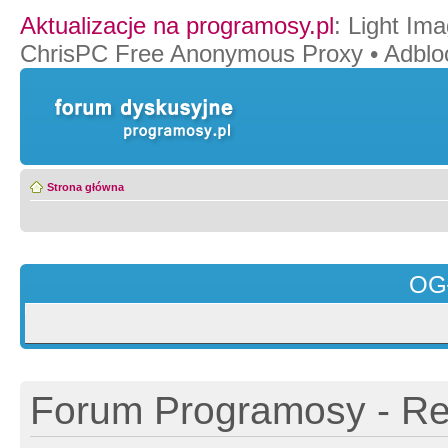
Aktualizacje na programosy.pl
:
Light Ima
ChrisPC Free Anonymous Proxy
•
Adblo
Strona główna
OG
Forum Programosy - Rej