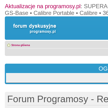
Aktualizacje na programosy.pl
:
SUPERAn
GS-Base
•
Calibre Portable
•
Calibre
•
36
Strona główna
OG
Forum Programosy - Rej