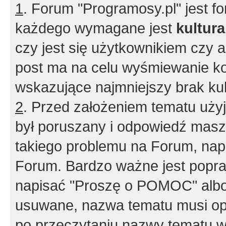
1
. Forum "Programosy.pl" jest 
każdego wymagane jest
kultur
czy jest się użytkownikiem czy a
post ma na celu wyśmiewanie ko
wskazujące najmniejszy brak kult
2
. Przed założeniem tematu użyj 
był poruszany i odpowiedź masz 
takiego problemu na Forum, nap
Forum. Bardzo ważne jest popra
napisać "Proszę o POMOC" albo
usuwane, nazwa tematu musi opi
po przeczytaniu nazwy tematu w