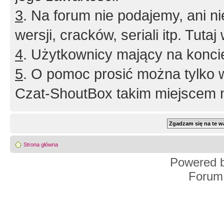
3
. Na forum nie podajemy, ani nie 
wersji, cracków, seriali itp. Tuta
4
. Użytkownicy mający na konci
5
. O pomoc prosić można tylko 
Czat-ShoutBox takim miejscem ni
Strona główna
Powered 
Forum