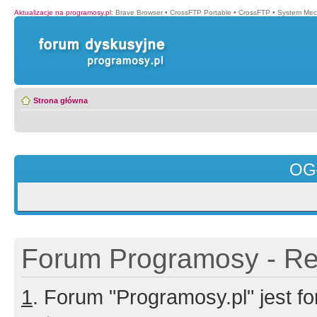
Aktualizacje na programosy.pl
:
Brave Browser
•
CrossFTP Portable
•
CrossFTP
•
System Mec
Strona główna
OG
Forum Programosy - Rej
1
. Forum "Programosy.pl" jest 