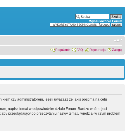
Wyszukiwarka Forum
Regulamin
FAQ
Rejestracja
Zaloguj
wnikiem czy administratorem, jeżeli uważasz że jakiś post ma na celu
orum, napisz temat w
odpowiednim
dziale Forum. Bardzo ważne jest
 aby przeglądający po przeczytaniu nazwy tematu wiedział w czym problem