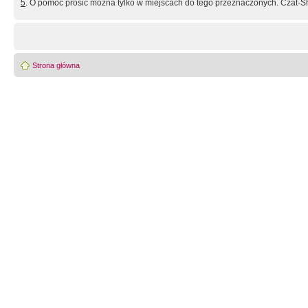
5
. O pomoc prosić można tylko w miejscach do tego przeznaczonych. Czat-Sh
Strona główna