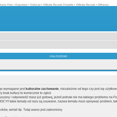
hanic Free
•
Exportizer
•
ToDoList
•
XMedia Recode Portable
•
XMedia Recode
•
Diffractor
OGŁOSZENIE:
ego wymagane jest
kulturalne zachowanie
, niezależnie od tego czy jest się użytko
brak kultury to koniecznie to zgłoś.
poruszany i odpowiedź masz już gotową, jeżeli jednak nie ma takiego problemu na F
Y!! takie tematy od razu są usuwane, nazwa tematu musi opisywać problem, tak
acków, seriali itp. Tutaj warez jest zabroniony.