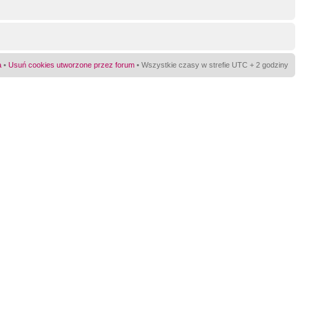
a
•
Usuń cookies utworzone przez forum
• Wszystkie czasy w strefie UTC + 2 godziny