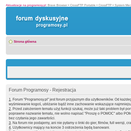
Aktualizacje na programosy.pl
:
Brave Browser
•
CrossFTP Portable
•
CrossFTP
•
System Mec
Strona główna
Forum Programosy - Rejestracja
1
. Forum "Programosy.pl" jest forum przyjaznym dla użytkowników. Od każd
wyśmiewanie kogoś, ubliżanie bądź inne zachowanie wskazujące najmniejszy 
2
. Przed założeniem tematu użyj funkcji szukaj, może już taki problem był 
poprawne nazwanie tematu, nie wolno napisać "Proszę o POMOC" albo POMOC
bez czytania jego zawartości.
3
. Na forum nie podajemy, ani nie pytamy o linki do gier, filmów, full wersji, cr
4
. Użytkownicy mający na koncie 3 ostrzeżenia będą banowani.