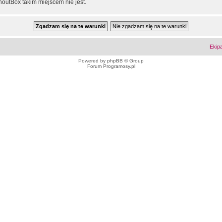
outBox takim miejscem nie jest.
Ekip
Powered by
phpBB
© Group
Forum Programosy.pl