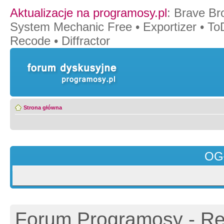
Aktualizacje na programosy.pl
:
Brave Br
System Mechanic Free
•
Exportizer
•
To
Recode
•
Diffractor
Strona główna
OG
Forum Programosy - Rej