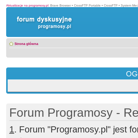
Aktualizacje na programosy.pl
:
Brave Browser
•
CrossFTP Portable
•
CrossFTP
•
System Mec
Strona główna
OG
Forum Programosy - Rej
1
. Forum "Programosy.pl" jest 