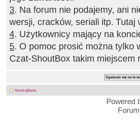
3
. Na forum nie podajemy, ani nie 
wersji, cracków, seriali itp. Tuta
4
. Użytkownicy mający na konci
5
. O pomoc prosić można tylko 
Czat-ShoutBox takim miejscem ni
Strona główna
Powered 
Forum