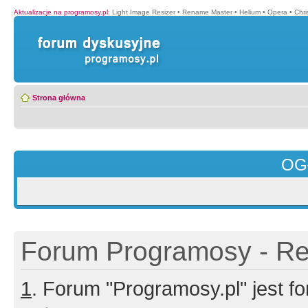
Aktualizacje na programosy.pl
:
Light Image Resizer
•
Rename Master
•
Helium
•
Opera
•
Chr
Strona główna
OG
Forum Programosy - Rej
1
. Forum "Programosy.pl" jest 