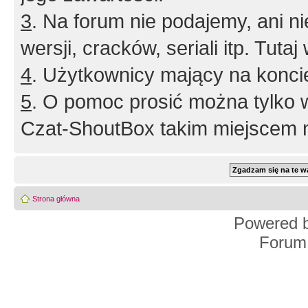
3
. Na forum nie podajemy, ani nie 
wersji, cracków, seriali itp. Tuta
4
. Użytkownicy mający na konci
5
. O pomoc prosić można tylko 
Czat-ShoutBox takim miejscem ni
Strona główna
Powered 
Forum