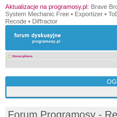
Aktualizacje na programosy.pl
:
Brave Br
System Mechanic Free
•
Exportizer
•
To
Recode
•
Diffractor
Strona główna
OG
Forum Programosy - Rej