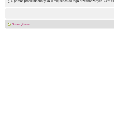
5
. O pomoc prosić można tylko w miejscach do tego przeznaczonych. Czat-Sh
Strona główna