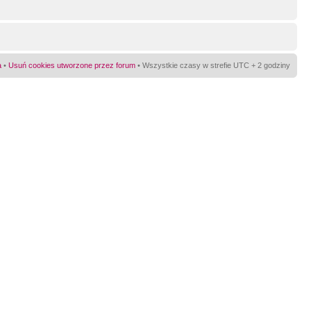
a
•
Usuń cookies utworzone przez forum
• Wszystkie czasy w strefie UTC + 2 godziny