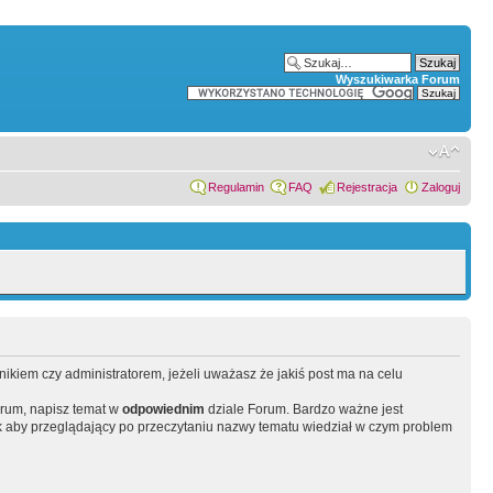
Wyszukiwarka Forum
Regulamin
FAQ
Rejestracja
Zaloguj
wnikiem czy administratorem, jeżeli uważasz że jakiś post ma na celu
orum, napisz temat w
odpowiednim
dziale Forum. Bardzo ważne jest
 aby przeglądający po przeczytaniu nazwy tematu wiedział w czym problem