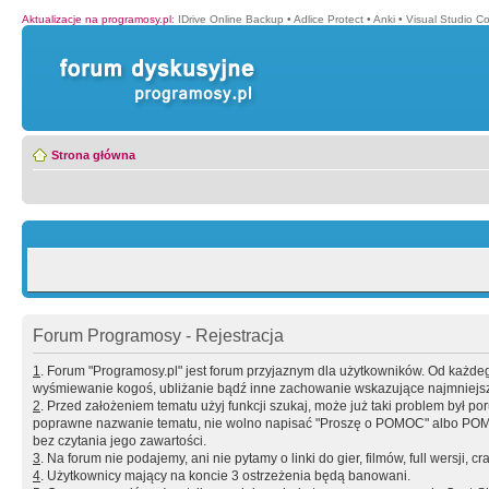
Aktualizacje na programosy.pl
:
IDrive Online Backup
•
Adlice Protect
•
Anki
•
Visual Studio C
Strona główna
Forum Programosy - Rejestracja
1
. Forum "Programosy.pl" jest forum przyjaznym dla użytkowników. Od każd
wyśmiewanie kogoś, ubliżanie bądź inne zachowanie wskazujące najmniejszy 
2
. Przed założeniem tematu użyj funkcji szukaj, może już taki problem był 
poprawne nazwanie tematu, nie wolno napisać "Proszę o POMOC" albo POMOC
bez czytania jego zawartości.
3
. Na forum nie podajemy, ani nie pytamy o linki do gier, filmów, full wersji, cr
4
. Użytkownicy mający na koncie 3 ostrzeżenia będą banowani.