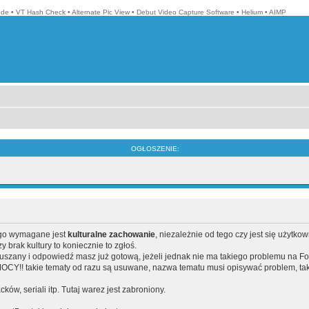
ode
•
VT Hash Check
•
Alternate Pic View
•
Debut Video Capture Software
•
Helium
•
AIMP
OGŁOSZENIE:
ego wymagane jest
kulturalne zachowanie
, niezależnie od tego czy jest się użytko
brak kultury to koniecznie to zgłoś.
poruszany i odpowiedź masz już gotową, jeżeli jednak nie ma takiego problemu na F
Y!! takie tematy od razu są usuwane, nazwa tematu musi opisywać problem, tak
acków, seriali itp. Tutaj warez jest zabroniony.