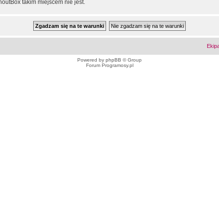
outBox takim miejscem nie jest.
Ekip
Powered by
phpBB
© Group
Forum Programosy.pl