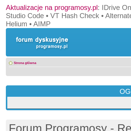
Aktualizacje na programosy.pl
:
IDrive O
Studio Code
•
VT Hash Check
•
Alternat
Helium
•
AIMP
Strona główna
OG
Forum Programosy - Rej