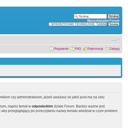
Wyszukiwarka Forum
Regulamin
FAQ
Rejestracja
Zaloguj
wnikiem czy administratorem, jeżeli uważasz że jakiś post ma na celu
orum, napisz temat w
odpowiednim
dziale Forum. Bardzo ważne jest
 aby przeglądający po przeczytaniu nazwy tematu wiedział w czym problem