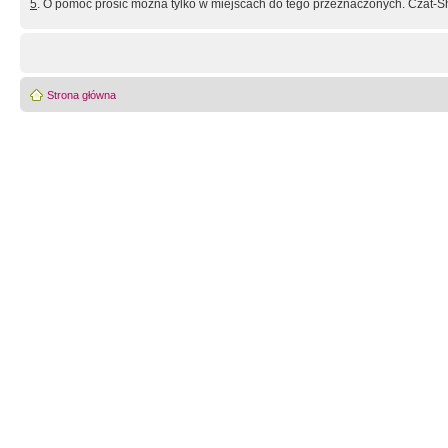
5
. O pomoc prosić można tylko w miejscach do tego przeznaczonych. Czat-Sh
Strona główna