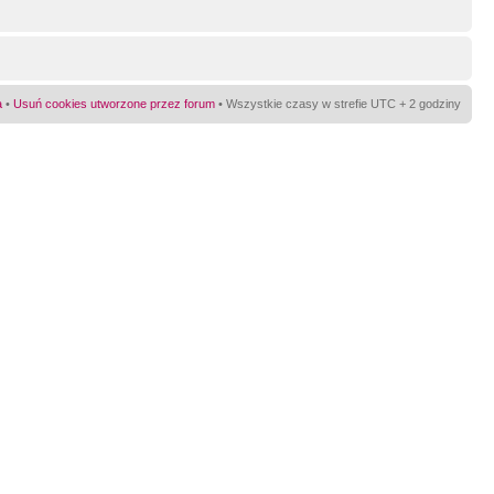
a
•
Usuń cookies utworzone przez forum
• Wszystkie czasy w strefie UTC + 2 godziny