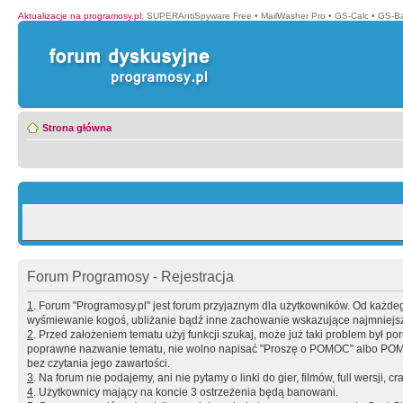
Aktualizacje na programosy.pl
:
SUPERAntiSpyware Free
•
MailWasher Pro
•
GS-Calc
•
GS-B
Strona główna
Forum Programosy - Rejestracja
1
. Forum "Programosy.pl" jest forum przyjaznym dla użytkowników. Od każd
wyśmiewanie kogoś, ubliżanie bądź inne zachowanie wskazujące najmniejszy 
2
. Przed założeniem tematu użyj funkcji szukaj, może już taki problem był 
poprawne nazwanie tematu, nie wolno napisać "Proszę o POMOC" albo POMOC
bez czytania jego zawartości.
3
. Na forum nie podajemy, ani nie pytamy o linki do gier, filmów, full wersji, cr
4
. Użytkownicy mający na koncie 3 ostrzeżenia będą banowani.