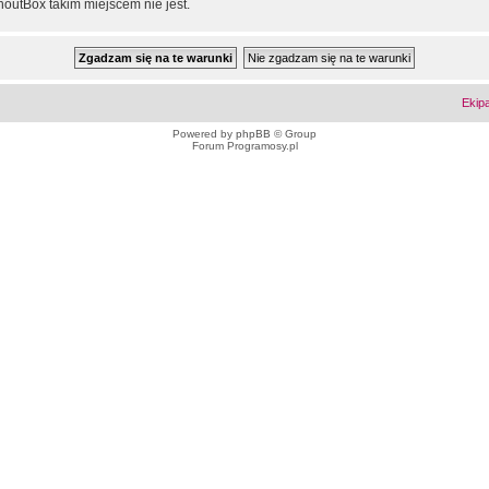
outBox takim miejscem nie jest.
Ekip
Powered by
phpBB
© Group
Forum Programosy.pl