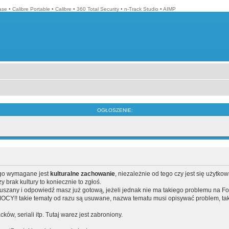
ase
•
Calibre Portable
•
Calibre
•
360 Total Security
•
n-Track Studio
•
AIMP
OGŁOSZENIE:
ego wymagane jest
kulturalne zachowanie
, niezależnie od tego czy jest się użytko
brak kultury to koniecznie to zgłoś.
poruszany i odpowiedź masz już gotową, jeżeli jednak nie ma takiego problemu na F
Y!! takie tematy od razu są usuwane, nazwa tematu musi opisywać problem, tak
acków, seriali itp. Tutaj warez jest zabroniony.