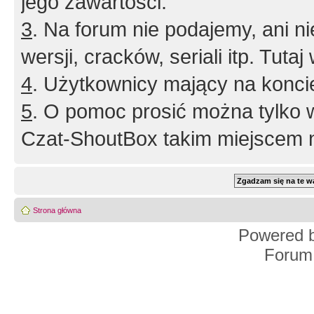
jego zawartości.
3
. Na forum nie podajemy, ani nie 
wersji, cracków, seriali itp. Tuta
4
. Użytkownicy mający na konci
5
. O pomoc prosić można tylko 
Czat-ShoutBox takim miejscem ni
Strona główna
Powered 
Forum