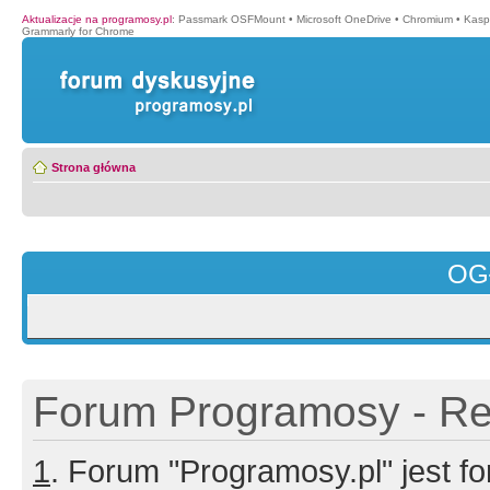
Aktualizacje na programosy.pl
:
Passmark OSFMount
•
Microsoft OneDrive
•
Chromium
•
Kasp
Grammarly for Chrome
Strona główna
OG
Forum Programosy - Rej
1
. Forum "Programosy.pl" jest 