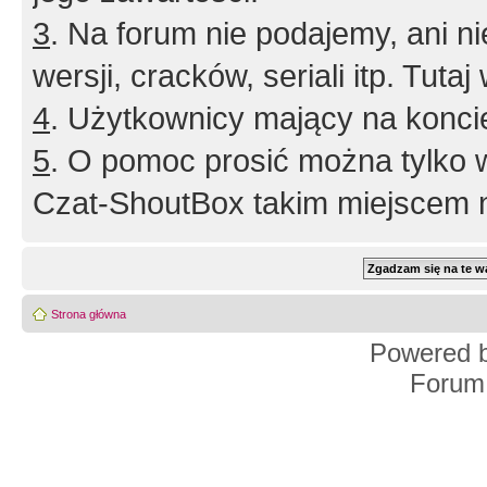
3
. Na forum nie podajemy, ani nie 
wersji, cracków, seriali itp. Tuta
4
. Użytkownicy mający na konci
5
. O pomoc prosić można tylko 
Czat-ShoutBox takim miejscem ni
Strona główna
Powered 
Forum