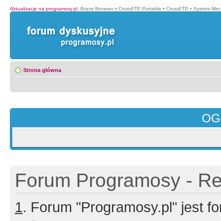
Aktualizacje na programosy.pl
:
Brave Browser
•
CrossFTP Portable
•
CrossFTP
•
System Mec
Strona główna
OG
Forum Programosy - Rej
1
. Forum "Programosy.pl" jest 