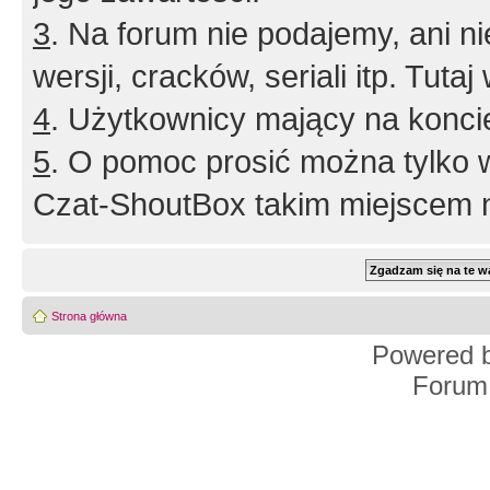
3
. Na forum nie podajemy, ani nie 
wersji, cracków, seriali itp. Tuta
4
. Użytkownicy mający na konci
5
. O pomoc prosić można tylko 
Czat-ShoutBox takim miejscem ni
Strona główna
Powered 
Forum