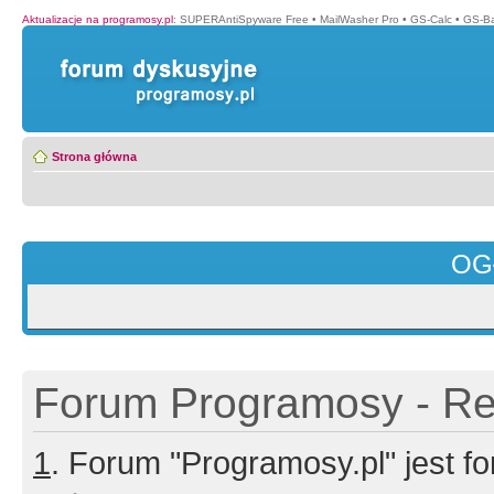
Aktualizacje na programosy.pl
:
SUPERAntiSpyware Free
•
MailWasher Pro
•
GS-Calc
•
GS-B
Strona główna
OG
Forum Programosy - Rej
1
. Forum "Programosy.pl" jest 