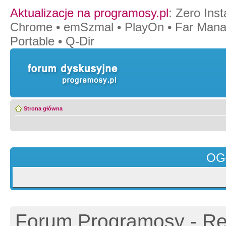
Aktualizacje na programosy.pl
:
Zero Insta
Chrome
•
emSzmal
•
PlayOn
•
Far Mana
Portable
•
Q-Dir
Strona główna
OG
Forum Programosy - Rej