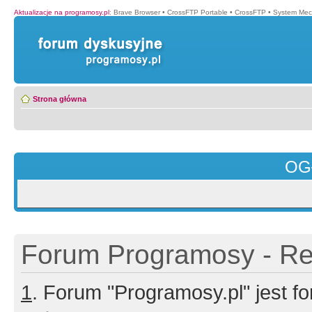
Aktualizacje na programosy.pl
:
Brave Browser
•
CrossFTP Portable
•
CrossFTP
•
System Mec
Strona główna
OG
Forum Programosy - Rej
1
. Forum "Programosy.pl" jest 