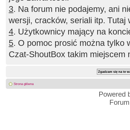
3
. Na forum nie podajemy, ani nie 
wersji, cracków, seriali itp. Tuta
4
. Użytkownicy mający na konci
5
. O pomoc prosić można tylko 
Czat-ShoutBox takim miejscem ni
Strona główna
Powered 
Forum