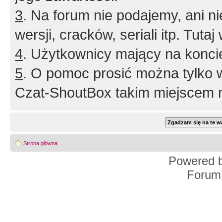
3
. Na forum nie podajemy, ani nie 
wersji, cracków, seriali itp. Tuta
4
. Użytkownicy mający na konci
5
. O pomoc prosić można tylko 
Czat-ShoutBox takim miejscem ni
Strona główna
Powered 
Forum