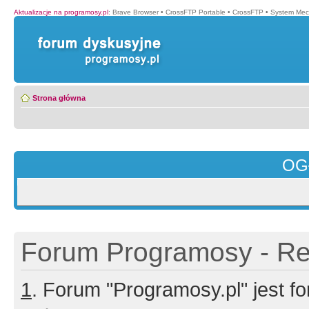
Aktualizacje na programosy.pl
:
Brave Browser
•
CrossFTP Portable
•
CrossFTP
•
System Mec
Strona główna
OG
Forum Programosy - Rej
1
. Forum "Programosy.pl" jest 