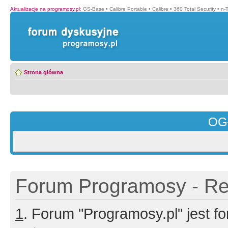
Aktualizacje na programosy.pl
:
GS-Base
•
Calibre Portable
•
Calibre
•
360 Total Security
•
n-
Strona główna
OG
Forum Programosy - Rej
1
. Forum "Programosy.pl" jest 