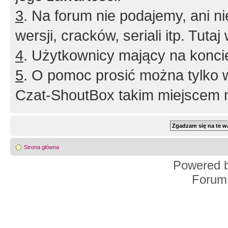
3
. Na forum nie podajemy, ani nie 
wersji, cracków, seriali itp. Tuta
4
. Użytkownicy mający na konci
5
. O pomoc prosić można tylko 
Czat-ShoutBox takim miejscem ni
Strona główna
Powered 
Forum