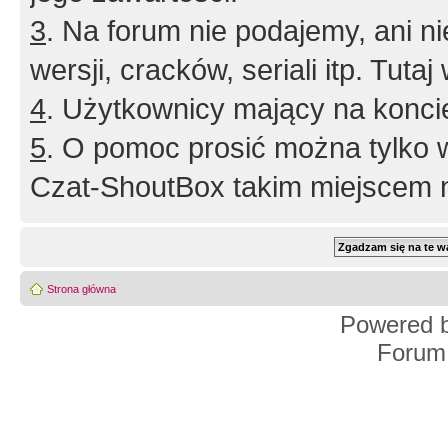
3
. Na forum nie podajemy, ani nie 
wersji, cracków, seriali itp. Tuta
4
. Użytkownicy mający na konci
5
. O pomoc prosić można tylko 
Czat-ShoutBox takim miejscem ni
Strona główna
Powered 
Forum