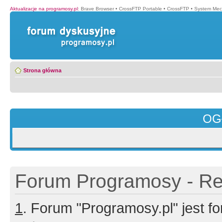
Aktualizacje na programosy.pl
:
Brave Browser
•
CrossFTP Portable
•
CrossFTP
•
System Mec
Strona główna
OG
Forum Programosy - Rej
1
. Forum "Programosy.pl" jest 