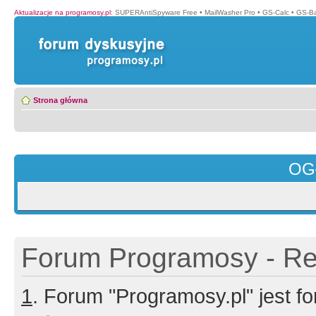
Aktualizacje na programosy.pl
:
SUPERAntiSpyware Free
•
MailWasher Pro
•
GS-Calc
•
GS-B
Strona główna
OG
Forum Programosy - Rej
1
. Forum "Programosy.pl" jest 