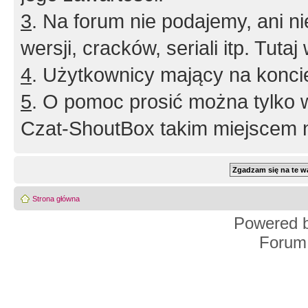
3
. Na forum nie podajemy, ani nie 
wersji, cracków, seriali itp. Tuta
4
. Użytkownicy mający na konci
5
. O pomoc prosić można tylko 
Czat-ShoutBox takim miejscem ni
Strona główna
Powered 
Forum