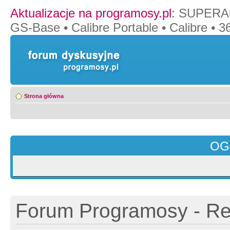
Aktualizacje na programosy.pl
:
SUPERAn
GS-Base
•
Calibre Portable
•
Calibre
•
36
Strona główna
OG
Forum Programosy - Rej