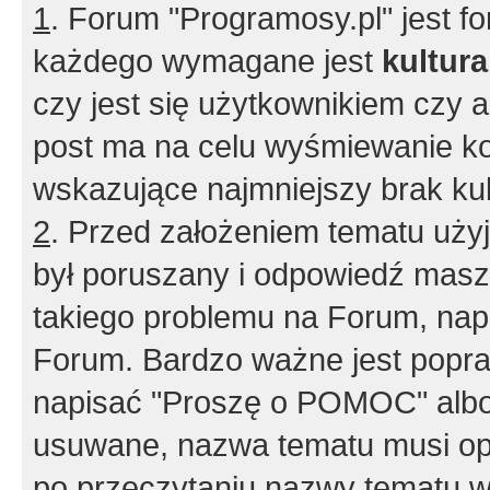
1
. Forum "Programosy.pl" jest 
każdego wymagane jest
kultur
czy jest się użytkownikiem czy a
post ma na celu wyśmiewanie ko
wskazujące najmniejszy brak kult
2
. Przed założeniem tematu użyj 
był poruszany i odpowiedź masz 
takiego problemu na Forum, nap
Forum. Bardzo ważne jest popra
napisać "Proszę o POMOC" albo
usuwane, nazwa tematu musi opi
po przeczytaniu nazwy tematu w