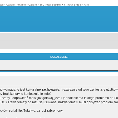
ase
•
Calibre Portable
•
Calibre
•
360 Total Security
•
n-Track Studio
•
AIMP
OGŁOSZENIE:
ego wymagane jest
kulturalne zachowanie
, niezależnie od tego czy jest się użytko
brak kultury to koniecznie to zgłoś.
poruszany i odpowiedź masz już gotową, jeżeli jednak nie ma takiego problemu na F
Y!! takie tematy od razu są usuwane, nazwa tematu musi opisywać problem, tak
acków, seriali itp. Tutaj warez jest zabroniony.