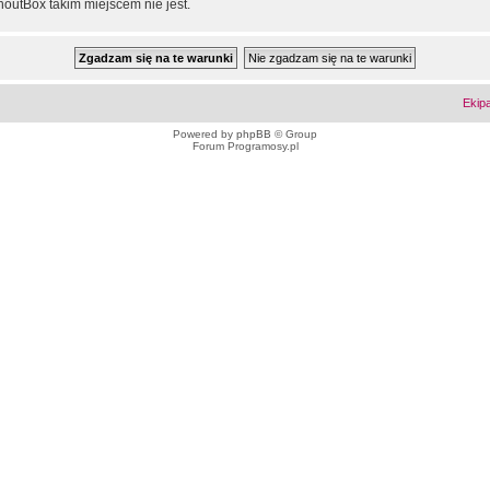
outBox takim miejscem nie jest.
Ekip
Powered by
phpBB
© Group
Forum Programosy.pl