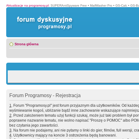
Aktualizacje na programosy.pl
:
SUPERAntiSpyware Free
•
MailWasher Pro
•
GS-Calc
•
GS-B
Strona główna
Forum Programosy - Rejestracja
1
. Forum "Programosy.pl" jest forum przyjaznym dla użytkowników. Od każd
wyśmiewanie kogoś, ubliżanie bądź inne zachowanie wskazujące najmniejszy 
2
. Przed założeniem tematu użyj funkcji szukaj, może już taki problem był 
poprawne nazwanie tematu, nie wolno napisać "Proszę o POMOC" albo POMOC
bez czytania jego zawartości.
3
. Na forum nie podajemy, ani nie pytamy o linki do gier, filmów, full wersji, cr
4
. Użytkownicy mający na koncie 3 ostrzeżenia będą banowani.