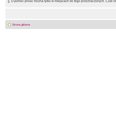
5
. O pomoc prosić można tylko w miejscach do tego przeznaczonych. Czat-Sh
Strona główna