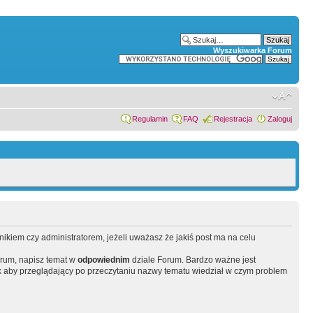
Wyszukiwarka Forum
Regulamin
FAQ
Rejestracja
Zaloguj
wnikiem czy administratorem, jeżeli uważasz że jakiś post ma na celu
orum, napisz temat w
odpowiednim
dziale Forum. Bardzo ważne jest
 aby przeglądający po przeczytaniu nazwy tematu wiedział w czym problem