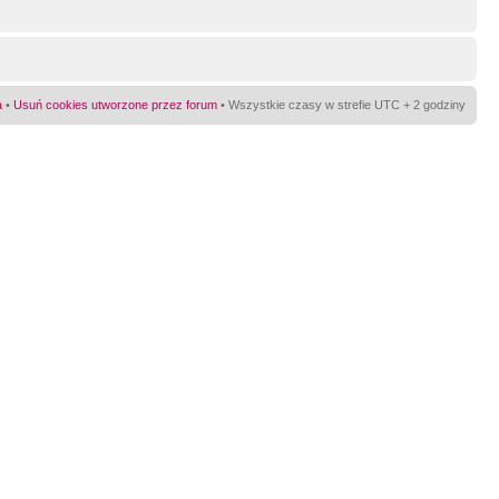
a
•
Usuń cookies utworzone przez forum
• Wszystkie czasy w strefie UTC + 2 godziny