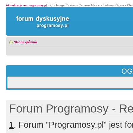
Aktualizacje na programosy.pl
:
Light Image Resizer
•
Rename Master
•
Helium
•
Opera
•
Chr
Strona główna
OG
Forum Programosy - Rej
1
. Forum "Programosy.pl" jest 