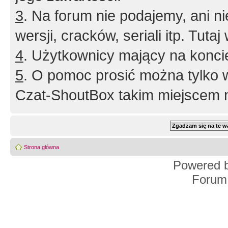
3
. Na forum nie podajemy, ani nie 
wersji, cracków, seriali itp. Tuta
4
. Użytkownicy mający na konci
5
. O pomoc prosić można tylko 
Czat-ShoutBox takim miejscem ni
Strona główna
Powered 
Forum