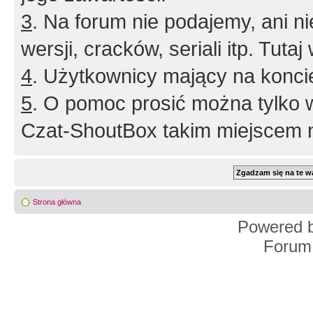
3
. Na forum nie podajemy, ani nie 
wersji, cracków, seriali itp. Tuta
4
. Użytkownicy mający na konci
5
. O pomoc prosić można tylko 
Czat-ShoutBox takim miejscem ni
Strona główna
Powered 
Forum