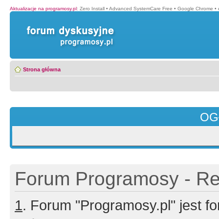
Aktualizacje na programosy.pl
:
Zero Install
•
Advanced SystemCare Free
•
Google Chrome
•
Strona główna
OG
Forum Programosy - Rej
1
. Forum "Programosy.pl" jest 