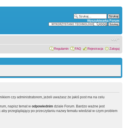
Wyszukiwarka Forum
Regulamin
FAQ
Rejestracja
Zaloguj
wnikiem czy administratorem, jeżeli uważasz że jakiś post ma na celu
orum, napisz temat w
odpowiednim
dziale Forum. Bardzo ważne jest
 aby przeglądający po przeczytaniu nazwy tematu wiedział w czym problem