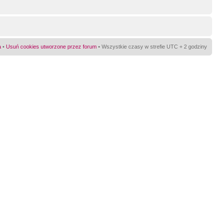
a
•
Usuń cookies utworzone przez forum
• Wszystkie czasy w strefie UTC + 2 godziny