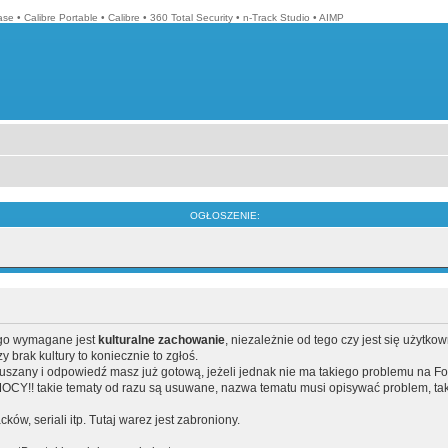
ase
•
Calibre Portable
•
Calibre
•
360 Total Security
•
n-Track Studio
•
AIMP
OGŁOSZENIE:
ego wymagane jest
kulturalne zachowanie
, niezależnie od tego czy jest się użytko
brak kultury to koniecznie to zgłoś.
poruszany i odpowiedź masz już gotową, jeżeli jednak nie ma takiego problemu na F
Y!! takie tematy od razu są usuwane, nazwa tematu musi opisywać problem, tak
acków, seriali itp. Tutaj warez jest zabroniony.