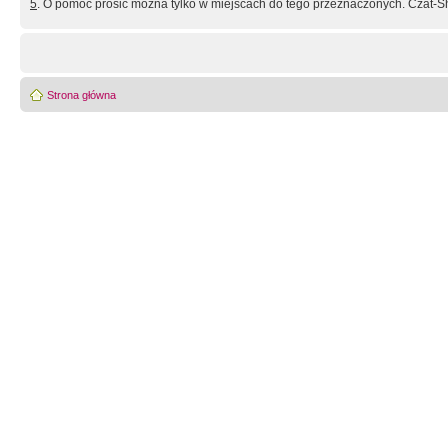
5
. O pomoc prosić można tylko w miejscach do tego przeznaczonych. Czat-Sh
Strona główna