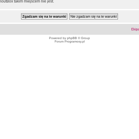
outBox takim miejscem nie jest.
Ekip
Powered by
phpBB
© Group
Forum Programosy.pl