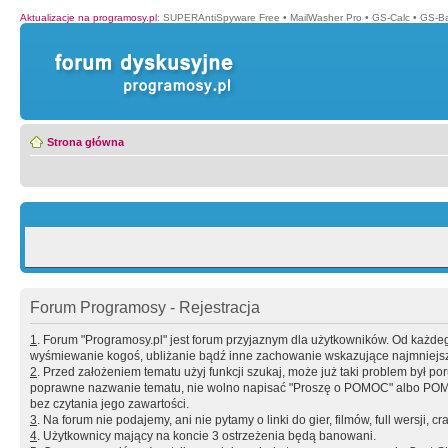
Aktualizacje na programosy.pl
:
SUPERAntiSpyware Free
•
MailWasher Pro
•
GS-Calc
•
GS-B
Strona główna
Forum Programosy - Rejestracja
1
. Forum "Programosy.pl" jest forum przyjaznym dla użytkowników. Od każd
wyśmiewanie kogoś, ubliżanie bądź inne zachowanie wskazujące najmniejszy 
2
. Przed założeniem tematu użyj funkcji szukaj, może już taki problem był 
poprawne nazwanie tematu, nie wolno napisać "Proszę o POMOC" albo POMOC
bez czytania jego zawartości.
3
. Na forum nie podajemy, ani nie pytamy o linki do gier, filmów, full wersji, cr
4
. Użytkownicy mający na koncie 3 ostrzeżenia będą banowani.