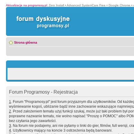
Aktualizacje na programosy.pl
:
Zero Install
•
Advanced SystemCare Free
•
Google Chrome
•
Strona główna
Forum Programosy - Rejestracja
1
. Forum "Programosy.pl" jest forum przyjaznym dla użytkowników. Od każd
wyśmiewanie kogoś, ubliżanie bądź inne zachowanie wskazujące najmniejszy 
2
. Przed założeniem tematu użyj funkcji szukaj, może już taki problem był 
poprawne nazwanie tematu, nie wolno napisać "Proszę o POMOC" albo POMOC
bez czytania jego zawartości.
3
. Na forum nie podajemy, ani nie pytamy o linki do gier, filmów, full wersji, cr
4
. Użytkownicy mający na koncie 3 ostrzeżenia będą banowani.