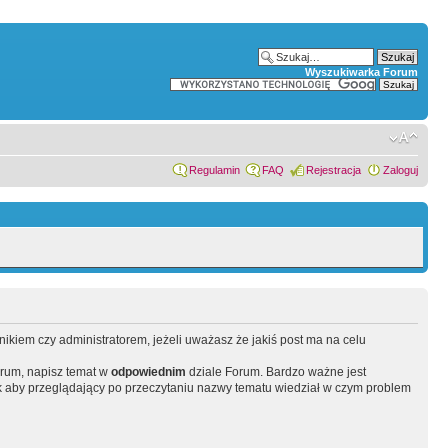
Wyszukiwarka Forum
Regulamin
FAQ
Rejestracja
Zaloguj
wnikiem czy administratorem, jeżeli uważasz że jakiś post ma na celu
orum, napisz temat w
odpowiednim
dziale Forum. Bardzo ważne jest
 aby przeglądający po przeczytaniu nazwy tematu wiedział w czym problem