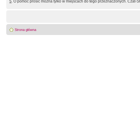
5
. O pomoc prosić można tylko w miejscach do tego przeznaczonych. Czat-Sh
Strona główna