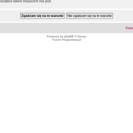
outBox takim miejscem nie jest.
Ekip
Powered by
phpBB
© Group
Forum Programosy.pl