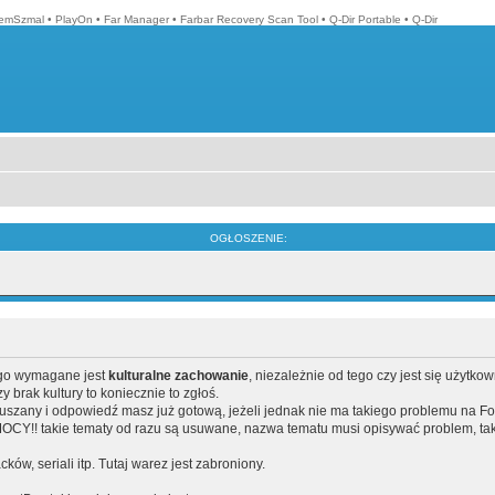
emSzmal
•
PlayOn
•
Far Manager
•
Farbar Recovery Scan Tool
•
Q-Dir Portable
•
Q-Dir
OGŁOSZENIE:
ego wymagane jest
kulturalne zachowanie
, niezależnie od tego czy jest się użytko
brak kultury to koniecznie to zgłoś.
poruszany i odpowiedź masz już gotową, jeżeli jednak nie ma takiego problemu na F
Y!! takie tematy od razu są usuwane, nazwa tematu musi opisywać problem, tak
acków, seriali itp. Tutaj warez jest zabroniony.