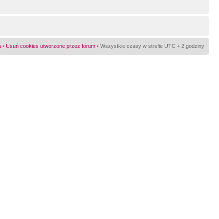
a
•
Usuń cookies utworzone przez forum
• Wszystkie czasy w strefie UTC + 2 godziny