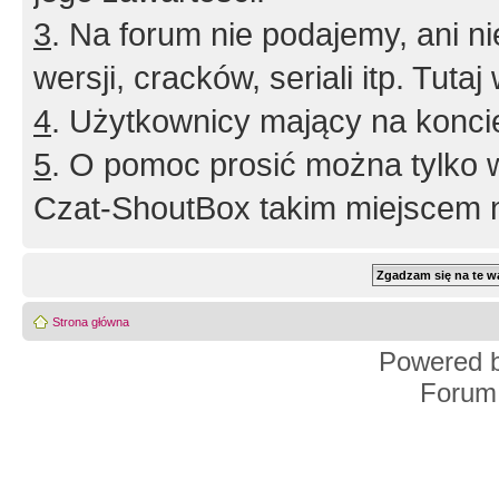
3
. Na forum nie podajemy, ani nie 
wersji, cracków, seriali itp. Tuta
4
. Użytkownicy mający na konci
5
. O pomoc prosić można tylko 
Czat-ShoutBox takim miejscem ni
Strona główna
Powered 
Forum