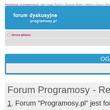
Aktualizacje na programosy.pl
:
Light Image Resizer
•
Rename Master
•
Helium
•
Opera
•
Chr
Strona główna
OG
Forum Programosy - Rej
1
. Forum "Programosy.pl" jest 