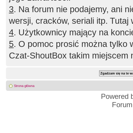
3
. Na forum nie podajemy, ani nie 
wersji, cracków, seriali itp. Tuta
4
. Użytkownicy mający na konci
5
. O pomoc prosić można tylko 
Czat-ShoutBox takim miejscem ni
Strona główna
Powered 
Forum