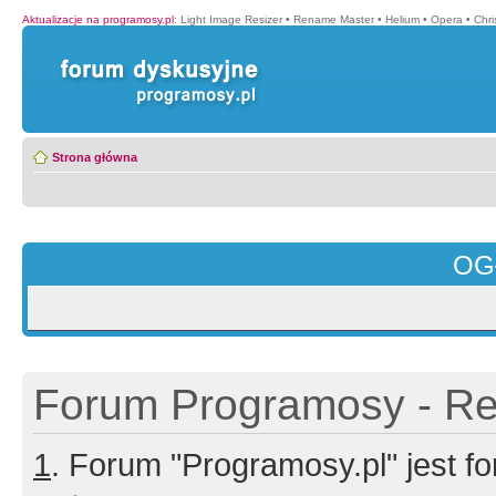
Aktualizacje na programosy.pl
:
Light Image Resizer
•
Rename Master
•
Helium
•
Opera
•
Chr
Strona główna
OG
Forum Programosy - Rej
1
. Forum "Programosy.pl" jest 