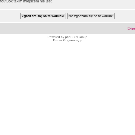
outBox takim miejscem nie jest.
Ekip
Powered by
phpBB
© Group
Forum Programosy.pl