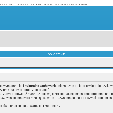
ase
•
Calibre Portable
•
Calibre
•
360 Total Security
•
n-Track Studio
•
AIMP
OGŁOSZENIE:
ego wymagane jest
kulturalne zachowanie
, niezależnie od tego czy jest się użytko
brak kultury to koniecznie to zgłoś.
poruszany i odpowiedź masz już gotową, jeżeli jednak nie ma takiego problemu na F
Y!! takie tematy od razu są usuwane, nazwa tematu musi opisywać problem, tak
acków, seriali itp. Tutaj warez jest zabroniony.