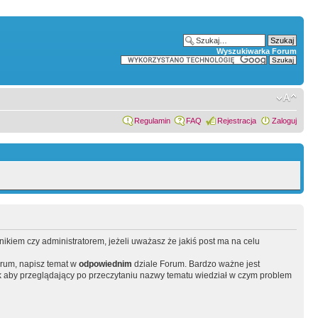
Wyszukiwarka Forum
Regulamin
FAQ
Rejestracja
Zaloguj
wnikiem czy administratorem, jeżeli uważasz że jakiś post ma na celu
orum, napisz temat w
odpowiednim
dziale Forum. Bardzo ważne jest
 aby przeglądający po przeczytaniu nazwy tematu wiedział w czym problem