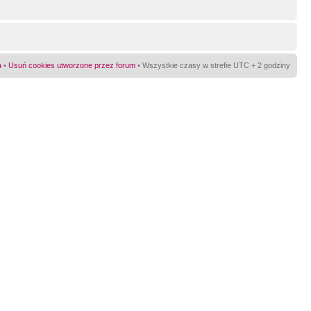
a
•
Usuń cookies utworzone przez forum
• Wszystkie czasy w strefie UTC + 2 godziny