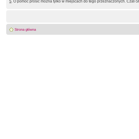
5
. O pomoc prosić można tylko w miejscach do tego przeznaczonych. Czat-Sh
Strona główna