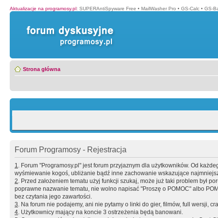
Aktualizacje na programosy.pl
:
SUPERAntiSpyware Free
•
MailWasher Pro
•
GS-Calc
•
GS-B
Strona główna
Forum Programosy - Rejestracja
1
. Forum "Programosy.pl" jest forum przyjaznym dla użytkowników. Od każd
wyśmiewanie kogoś, ubliżanie bądź inne zachowanie wskazujące najmniejszy 
2
. Przed założeniem tematu użyj funkcji szukaj, może już taki problem był 
poprawne nazwanie tematu, nie wolno napisać "Proszę o POMOC" albo POMOC
bez czytania jego zawartości.
3
. Na forum nie podajemy, ani nie pytamy o linki do gier, filmów, full wersji, cr
4
. Użytkownicy mający na koncie 3 ostrzeżenia będą banowani.