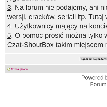
3
. Na forum nie podajemy, ani nie 
wersji, cracków, seriali itp. Tuta
4
. Użytkownicy mający na konci
5
. O pomoc prosić można tylko 
Czat-ShoutBox takim miejscem ni
Strona główna
Powered 
Forum