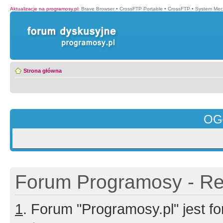
Aktualizacje na programosy.pl
:
Brave Browser
•
CrossFTP Portable
•
CrossFTP
•
System Mec
Strona główna
OG
Forum Programosy - Rej
1
. Forum "Programosy.pl" jest 