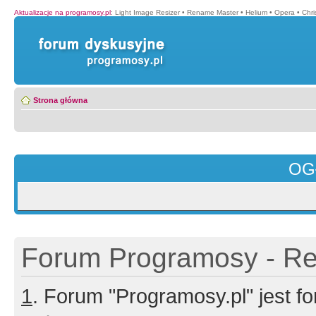
Aktualizacje na programosy.pl
:
Light Image Resizer
•
Rename Master
•
Helium
•
Opera
•
Chr
Strona główna
OG
Forum Programosy - Rej
1
. Forum "Programosy.pl" jest 