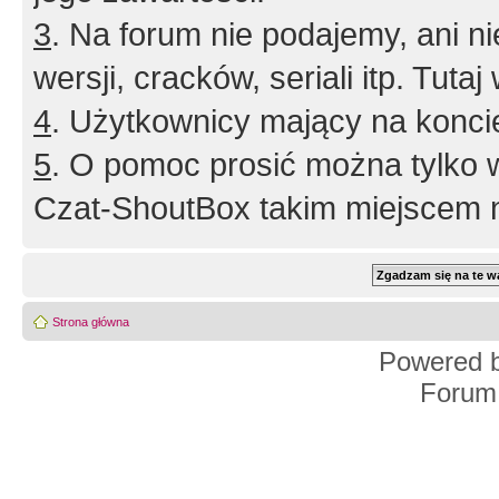
3
. Na forum nie podajemy, ani nie 
wersji, cracków, seriali itp. Tuta
4
. Użytkownicy mający na konci
5
. O pomoc prosić można tylko 
Czat-ShoutBox takim miejscem ni
Strona główna
Powered 
Forum