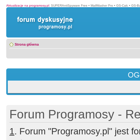
Aktualizacje na programosy.pl
:
SUPERAntiSpyware Free
•
MailWasher Pro
•
GS-Calc
•
GS-B
Strona główna
OG
Forum Programosy - Rej
1
. Forum "Programosy.pl" jest 