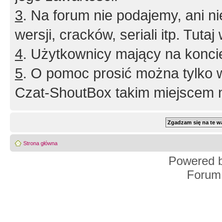
3
. Na forum nie podajemy, ani nie 
wersji, cracków, seriali itp. Tuta
4
. Użytkownicy mający na konci
5
. O pomoc prosić można tylko 
Czat-ShoutBox takim miejscem ni
Strona główna
Powered 
Forum