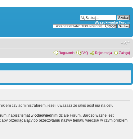
Wyszukiwarka Forum
Regulamin
FAQ
Rejestracja
Zaloguj
wnikiem czy administratorem, jeżeli uważasz że jakiś post ma na celu
orum, napisz temat w
odpowiednim
dziale Forum. Bardzo ważne jest
 aby przeglądający po przeczytaniu nazwy tematu wiedział w czym problem