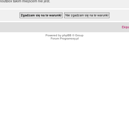
outBox takim miejscem nie jest.
Ekip
Powered by
phpBB
© Group
Forum Programosy.pl