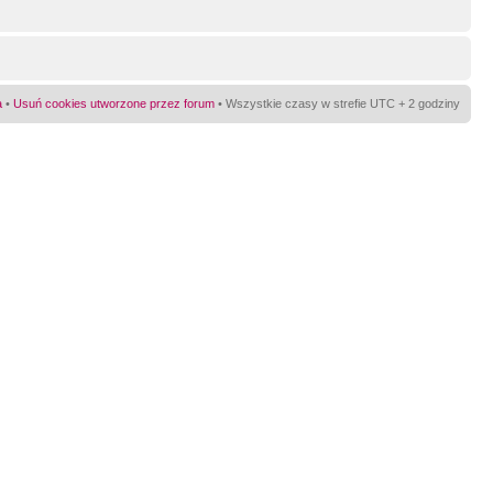
a
•
Usuń cookies utworzone przez forum
• Wszystkie czasy w strefie UTC + 2 godziny