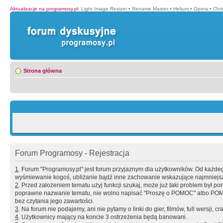
Aktualizacje na programosy.pl
:
Light Image Resizer
•
Rename Master
•
Helium
•
Opera
•
Chr
Strona główna
Forum Programosy - Rejestracja
1
. Forum "Programosy.pl" jest forum przyjaznym dla użytkowników. Od każd
wyśmiewanie kogoś, ubliżanie bądź inne zachowanie wskazujące najmniejszy 
2
. Przed założeniem tematu użyj funkcji szukaj, może już taki problem był 
poprawne nazwanie tematu, nie wolno napisać "Proszę o POMOC" albo POMOC
bez czytania jego zawartości.
3
. Na forum nie podajemy, ani nie pytamy o linki do gier, filmów, full wersji, cr
4
. Użytkownicy mający na koncie 3 ostrzeżenia będą banowani.