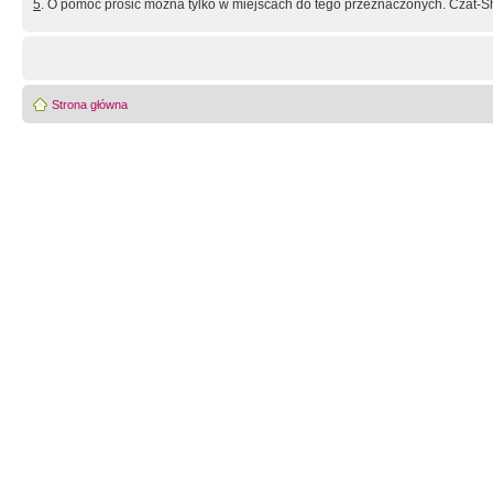
5
. O pomoc prosić można tylko w miejscach do tego przeznaczonych. Czat-Sh
Strona główna