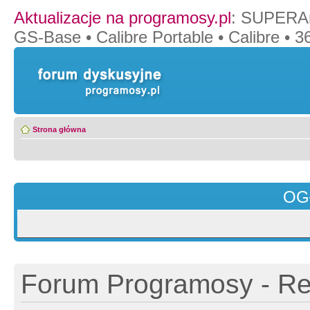
Aktualizacje na programosy.pl
:
SUPERAn
GS-Base
•
Calibre Portable
•
Calibre
•
36
Strona główna
OG
Forum Programosy - Rej