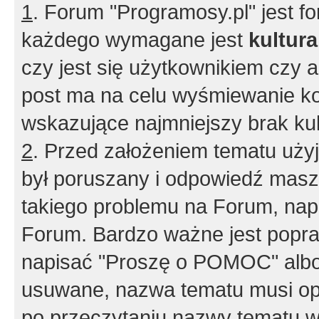
1
. Forum "Programosy.pl" jest 
każdego wymagane jest
kultur
czy jest się użytkownikiem czy a
post ma na celu wyśmiewanie ko
wskazujące najmniejszy brak kult
2
. Przed założeniem tematu użyj 
był poruszany i odpowiedź masz 
takiego problemu na Forum, nap
Forum. Bardzo ważne jest popra
napisać "Proszę o POMOC" albo
usuwane, nazwa tematu musi opi
po przeczytaniu nazwy tematu w