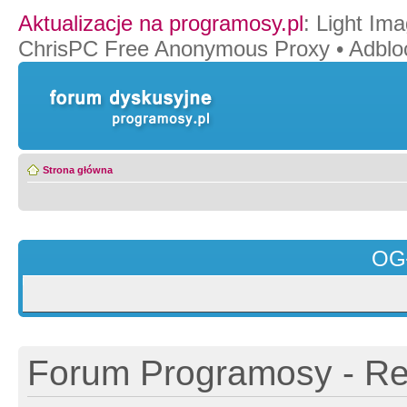
Aktualizacje na programosy.pl
:
Light Ima
ChrisPC Free Anonymous Proxy
•
Adblo
Strona główna
OG
Forum Programosy - Rej