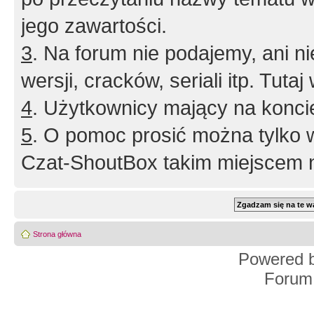
jego zawartości.
3
. Na forum nie podajemy, ani nie 
wersji, cracków, seriali itp. Tuta
4
. Użytkownicy mający na konci
5
. O pomoc prosić można tylko 
Czat-ShoutBox takim miejscem ni
Strona główna
Powered 
Forum