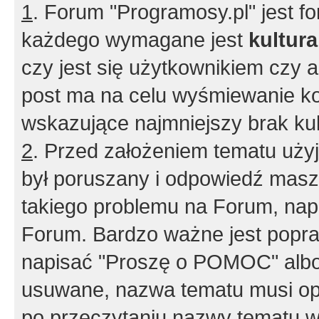
1
. Forum "Programosy.pl" jest 
każdego wymagane jest
kultur
czy jest się użytkownikiem czy a
post ma na celu wyśmiewanie ko
wskazujące najmniejszy brak kult
2
. Przed założeniem tematu użyj 
był poruszany i odpowiedź masz 
takiego problemu na Forum, nap
Forum. Bardzo ważne jest popra
napisać "Proszę o POMOC" albo
usuwane, nazwa tematu musi opi
po przeczytaniu nazwy tematu w