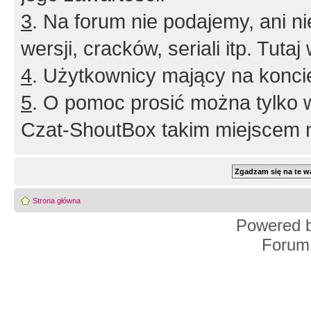
3
. Na forum nie podajemy, ani nie 
wersji, cracków, seriali itp. Tuta
4
. Użytkownicy mający na konci
5
. O pomoc prosić można tylko 
Czat-ShoutBox takim miejscem ni
Strona główna
Powered 
Forum