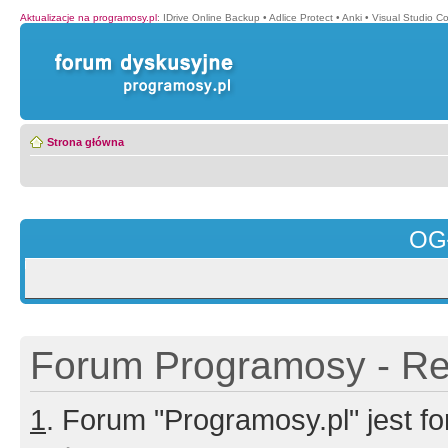
Aktualizacje na programosy.pl
:
IDrive Online Backup
•
Adlice Protect
•
Anki
•
Visual Studio C
Strona główna
OG
Forum Programosy - Rej
1
. Forum "Programosy.pl" jest 