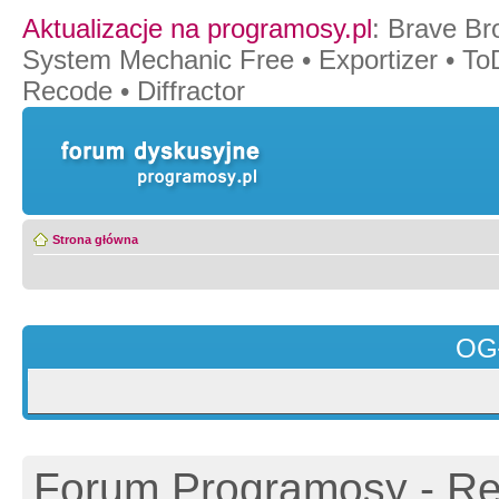
Aktualizacje na programosy.pl
:
Brave Br
System Mechanic Free
•
Exportizer
•
To
Recode
•
Diffractor
Strona główna
OG
Forum Programosy - Rej