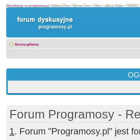
Aktualizacje na programosy.pl
:
Adblock Plus
•
Mixmax Free
•
Viber
•
uBlock Origin
•
TARGET 
Strona główna
OG
Forum Programosy - Rej
1
. Forum "Programosy.pl" jest 