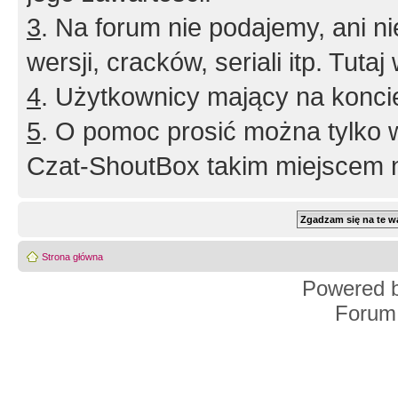
3
. Na forum nie podajemy, ani nie 
wersji, cracków, seriali itp. Tuta
4
. Użytkownicy mający na konci
5
. O pomoc prosić można tylko 
Czat-ShoutBox takim miejscem ni
Strona główna
Powered 
Forum