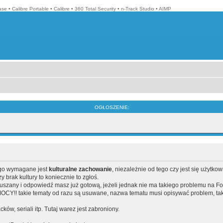
ase
•
Calibre Portable
•
Calibre
•
360 Total Security
•
n-Track Studio
•
AIMP
OGŁOSZENIE:
ego wymagane jest
kulturalne zachowanie
, niezależnie od tego czy jest się użytko
brak kultury to koniecznie to zgłoś.
poruszany i odpowiedź masz już gotową, jeżeli jednak nie ma takiego problemu na F
Y!! takie tematy od razu są usuwane, nazwa tematu musi opisywać problem, tak
acków, seriali itp. Tutaj warez jest zabroniony.