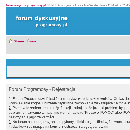
Aktualizacje na programosy.pl
:
SUPERAntiSpyware Free
•
MailWasher Pro
•
GS-Calc
•
GS-B
Strona główna
Forum Programosy - Rejestracja
1
. Forum "Programosy.pl" jest forum przyjaznym dla użytkowników. Od każd
wyśmiewanie kogoś, ubliżanie bądź inne zachowanie wskazujące najmniejszy 
2
. Przed założeniem tematu użyj funkcji szukaj, może już taki problem był 
poprawne nazwanie tematu, nie wolno napisać "Proszę o POMOC" albo POMOC
bez czytania jego zawartości.
3
. Na forum nie podajemy, ani nie pytamy o linki do gier, filmów, full wersji, cr
4
. Użytkownicy mający na koncie 3 ostrzeżenia będą banowani.