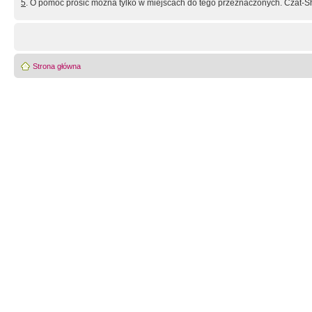
5
. O pomoc prosić można tylko w miejscach do tego przeznaczonych. Czat-Sh
Strona główna