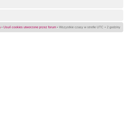
a
•
Usuń cookies utworzone przez forum
• Wszystkie czasy w strefie UTC + 2 godziny