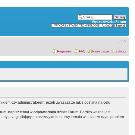
Wyszukiwarka Forum
Regulamin
FAQ
Rejestracja
Zaloguj
wnikiem czy administratorem, jeżeli uważasz że jakiś post ma na celu
orum, napisz temat w
odpowiednim
dziale Forum. Bardzo ważne jest
 aby przeglądający po przeczytaniu nazwy tematu wiedział w czym problem