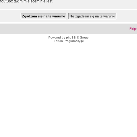
outBox takim miejscem nie jest.
Ekip
Powered by
phpBB
© Group
Forum Programosy.pl