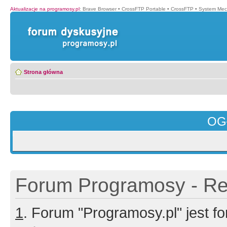
Aktualizacje na programosy.pl
:
Brave Browser
•
CrossFTP Portable
•
CrossFTP
•
System Mec
Strona główna
OG
Forum Programosy - Rej
1
. Forum "Programosy.pl" jest 