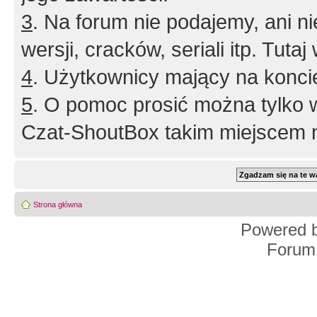
3
. Na forum nie podajemy, ani nie 
wersji, cracków, seriali itp. Tuta
4
. Użytkownicy mający na konci
5
. O pomoc prosić można tylko 
Czat-ShoutBox takim miejscem ni
Strona główna
Powered 
Forum