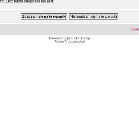
outBox takim miejscem nie jest.
Ekip
Powered by
phpBB
© Group
Forum Programosy.pl