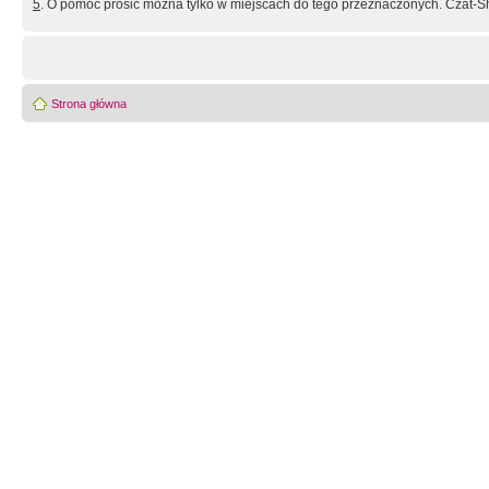
5
. O pomoc prosić można tylko w miejscach do tego przeznaczonych. Czat-Sh
Strona główna