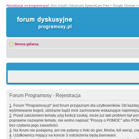
Aktualizacje na programosy.pl
:
Zero Install
•
Advanced SystemCare Free
•
Google Chrome
•
Strona główna
Forum Programosy - Rejestracja
1
. Forum "Programosy.pl" jest forum przyjaznym dla użytkowników. Od każd
wyśmiewanie kogoś, ubliżanie bądź inne zachowanie wskazujące najmniejszy 
2
. Przed założeniem tematu użyj funkcji szukaj, może już taki problem był 
poprawne nazwanie tematu, nie wolno napisać "Proszę o POMOC" albo POMOC
bez czytania jego zawartości.
3
. Na forum nie podajemy, ani nie pytamy o linki do gier, filmów, full wersji, cr
4
. Użytkownicy mający na koncie 3 ostrzeżenia będą banowani.