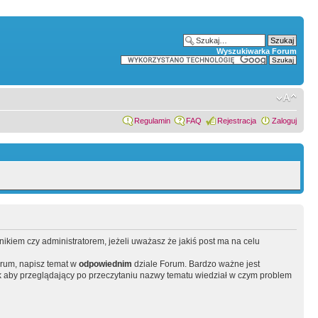
Wyszukiwarka Forum
Regulamin
FAQ
Rejestracja
Zaloguj
wnikiem czy administratorem, jeżeli uważasz że jakiś post ma na celu
orum, napisz temat w
odpowiednim
dziale Forum. Bardzo ważne jest
 aby przeglądający po przeczytaniu nazwy tematu wiedział w czym problem