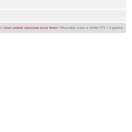
a
•
Usuń cookies utworzone przez forum
• Wszystkie czasy w strefie UTC + 2 godziny