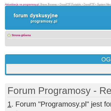
Aktualizacje na programosy.pl
:
Brave Browser
•
CrossFTP Portable
•
CrossFTP
•
System Mec
Strona główna
OG
Forum Programosy - Rej
1
. Forum "Programosy.pl" jest 