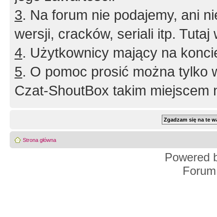
3
. Na forum nie podajemy, ani nie 
wersji, cracków, seriali itp. Tuta
4
. Użytkownicy mający na konci
5
. O pomoc prosić można tylko 
Czat-ShoutBox takim miejscem ni
Strona główna
Powered 
Forum