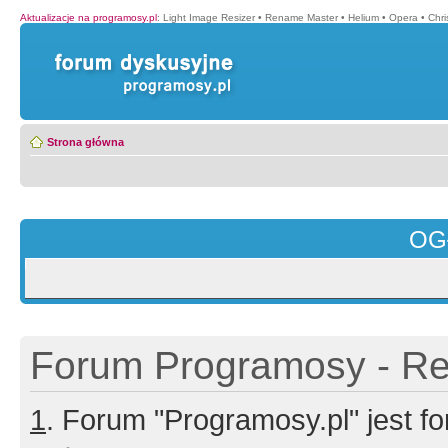
Aktualizacje na programosy.pl
:
Light Image Resizer
•
Rename Master
•
Helium
•
Opera
•
Chr
Strona główna
OG
Forum Programosy - Rej
1
. Forum "Programosy.pl" jest 