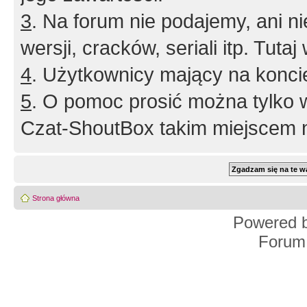
3
. Na forum nie podajemy, ani nie 
wersji, cracków, seriali itp. Tuta
4
. Użytkownicy mający na konci
5
. O pomoc prosić można tylko 
Czat-ShoutBox takim miejscem ni
Strona główna
Powered 
Forum