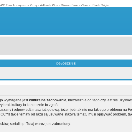
isPC Free Anonymous Proxy
•
Adblock Plus
•
Mixmax Free
•
Viber
•
uBlock Origin
OGŁOSZENIE:
ego wymagane jest
kulturalne zachowanie
, niezależnie od tego czy jest się użytko
brak kultury to koniecznie to zgłoś.
poruszany i odpowiedź masz już gotową, jeżeli jednak nie ma takiego problemu na F
Y!! takie tematy od razu są usuwane, nazwa tematu musi opisywać problem, tak
acków, seriali itp. Tutaj warez jest zabroniony.