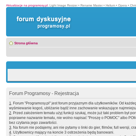
Aktualizacje na programosy.pl
:
Light Image Resizer
•
Rename Master
•
Helium
•
Opera
•
Chr
Strona główna
Forum Programosy - Rejestracja
1
. Forum "Programosy.pl" jest forum przyjaznym dla użytkowników. Od każd
wyśmiewanie kogoś, ubliżanie bądź inne zachowanie wskazujące najmniejszy 
2
. Przed założeniem tematu użyj funkcji szukaj, może już taki problem był 
poprawne nazwanie tematu, nie wolno napisać "Proszę o POMOC" albo POMOC
bez czytania jego zawartości.
3
. Na forum nie podajemy, ani nie pytamy o linki do gier, filmów, full wersji, cr
4
. Użytkownicy mający na koncie 3 ostrzeżenia będą banowani.