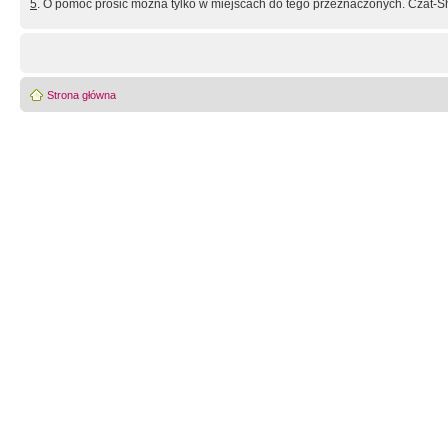
5
. O pomoc prosić można tylko w miejscach do tego przeznaczonych. Czat-Sh
Strona główna