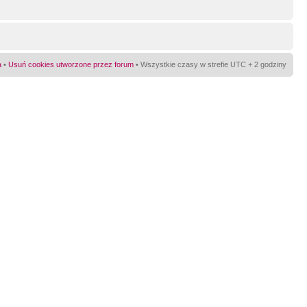
a
•
Usuń cookies utworzone przez forum
• Wszystkie czasy w strefie UTC + 2 godziny