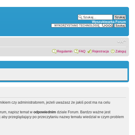
Wyszukiwarka Forum
Regulamin
FAQ
Rejestracja
Zaloguj
wnikiem czy administratorem, jeżeli uważasz że jakiś post ma na celu
orum, napisz temat w
odpowiednim
dziale Forum. Bardzo ważne jest
 aby przeglądający po przeczytaniu nazwy tematu wiedział w czym problem