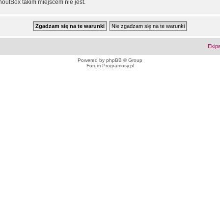
outBox takim miejscem nie jest.
Ekip
Powered by
phpBB
© Group
Forum Programosy.pl