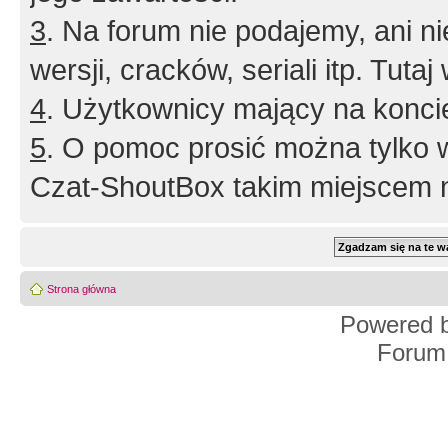
3
. Na forum nie podajemy, ani nie 
wersji, cracków, seriali itp. Tuta
4
. Użytkownicy mający na konci
5
. O pomoc prosić można tylko 
Czat-ShoutBox takim miejscem ni
Strona główna
Powered 
Forum