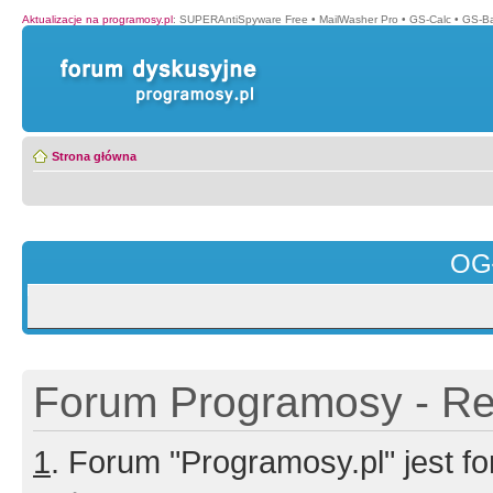
Aktualizacje na programosy.pl
:
SUPERAntiSpyware Free
•
MailWasher Pro
•
GS-Calc
•
GS-B
Strona główna
OG
Forum Programosy - Rej
1
. Forum "Programosy.pl" jest 